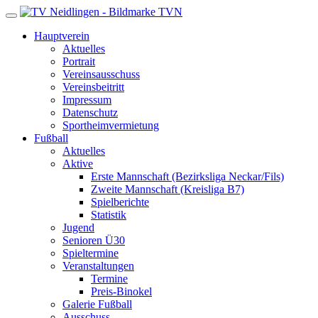
TVN
Hauptverein
Aktuelles
Portrait
Vereinsausschuss
Vereinsbeitritt
Impressum
Datenschutz
Sportheimvermietung
Fußball
Aktuelles
Aktive
Erste Mannschaft (Bezirksliga Neckar/Fils)
Zweite Mannschaft (Kreisliga B7)
Spielberichte
Statistik
Jugend
Senioren Ü30
Spieltermine
Veranstaltungen
Termine
Preis-Binokel
Galerie Fußball
Ausschuss