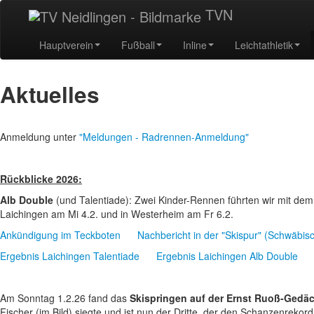
TVN
Hauptverein
Fußball
Inline
Leichtathletik
Aktuelles
Anmeldung unter
"Meldungen - Radrennen-Anmeldung"
Rückblicke 2026:
Alb Double
(und Talentiade): Zwei Kinder-Rennen führten wir mit dem
Laichingen am Mi 4.2. und in Westerheim am Fr 6.2.
Ankündigung im Teckboten
Nachbericht in der "Skispur" (Schwäbis
Ergebnis Laichingen Talentiade
Ergebnis Laichingen Alb Double
Am Sonntag 1.2.26 fand das
Skispringen auf der Ernst Ruoß-Gedä
Fischer (im Bild) siegte und ist nun der Dritte, der den Schanzenrekor