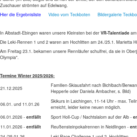
Zuschauer strömten auf Edelwang.
Hier die Ergebnisliste
Video vom Teckboten
Bildergalerie Teckbo
In Albstadt-Ebingen waren unsere Kleinsten bei der
VR-Talentiade
am 
Die Leki-Rennen 1 und 2 waren am Hochlitten am 24./25.1. Marietta 
Am Freitag 23.1. bekamen unsere Rennläufer schulfrei, da sie in Oberjo
Olympia".
Termine Winter 2025/2026:
Familien-Skiausfahrt nach Bichlbach/Berwa
21.12.2025
Hepperle oder Daniela Ambacher, s. Bild)
Skikurs in Laichingen, 11-14 Uhr - max. Tei
06.01. und 11.01.26
erreicht, leider keine neuen möglich.
06.01.2026 -
entfällt
Sport Holl-Cup / Nachtslalom auf der Alb -
en
11.01.2026 -
entfällt
Reußensteinpokalrennen in Neidlingen -
ent
24./25.01.26
Leki Race Challenge 1 und 2, Hochlitten