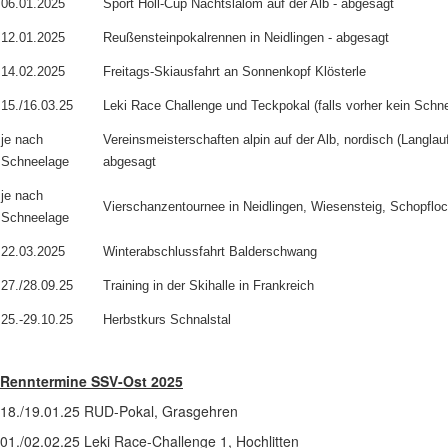
06.01.2025
Sport Holl-Cup Nachtslalom auf der Alb - abgesagt
12.01.2025
Reußensteinpokalrennen in Neidlingen - abgesagt
14.02.2025
Freitags-Skiausfahrt an Sonnenkopf Klösterle
15./16.03.25
Leki Race Challenge und Teckpokal (falls vorher kein Schnee
je nach
Vereinsmeisterschaften alpin auf der Alb, nordisch (Langla
Schneelage
abgesagt
je nach
Vierschanzentournee in Neidlingen, Wiesensteig, Schopfloc
Schneelage
22.03.2025
Winterabschlussfahrt Balderschwang
27./28.09.25
Training in der Skihalle in Frankreich
25.-29.10.25
Herbstkurs Schnalstal
Renntermine SSV-Ost 2025
18./19.01.25 RUD-Pokal, Grasgehren
01./02.02.25 Leki Race-Challenge 1, Hochlitten