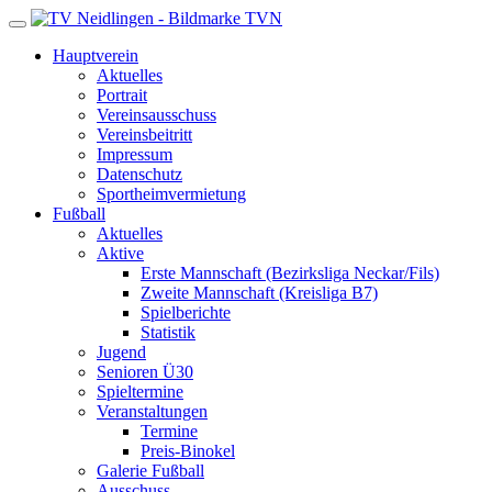
TVN
Hauptverein
Aktuelles
Portrait
Vereinsausschuss
Vereinsbeitritt
Impressum
Datenschutz
Sportheimvermietung
Fußball
Aktuelles
Aktive
Erste Mannschaft (Bezirksliga Neckar/Fils)
Zweite Mannschaft (Kreisliga B7)
Spielberichte
Statistik
Jugend
Senioren Ü30
Spieltermine
Veranstaltungen
Termine
Preis-Binokel
Galerie Fußball
Ausschuss