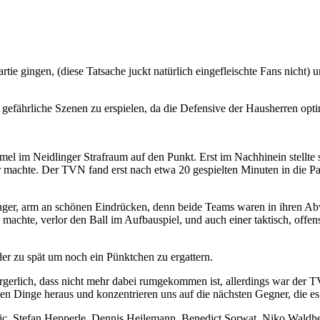
Partie gingen, (diese Tatsache juckt natürlich eingefleischte Fans nicht
efährliche Szenen zu erspielen, da die Defensive der Hausherren optim
el im Neidlinger Strafraum auf den Punkt. Erst im Nachhinein stellte
er machte. Der TVN fand erst nach etwa 20 gespielten Minuten in die Par
tinger, arm an schönen Eindrücken, denn beide Teams waren in ihren Ab
 machte, verlor den Ball im Aufbauspiel, und auch einer taktisch, offe
der zu spät um noch ein Pünktchen zu ergattern.
h ärgerlich, dass nicht mehr dabei rumgekommen ist, allerdings war de
ven Dinge heraus und konzentrieren uns auf die nächsten Gegner, die es 
c, Stefan Hepperle, Dennis Heilemann, Benedict Sorwat, Niko Waldherr,