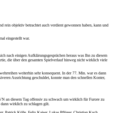
) und rein objektiv betrachtet auch verdient gewonnen haben, kann und
al eingestellt war.
 sich nach einigen Aufklärungsgesprächen heraus was Ihn zu diesem
tie, die über den gesamten Spielverlauf hinweg nicht wirklich viele
wehrreihen weiterhin sehr konsequent. In der 77. Min. war es dann
nsiveren Ausrichtung geschuldet, konnte man den schnellen Konter,
r TVN an diesem Tag offensiv zu schwach um wirklich für Furore zu
dann wirklich zu schlagen gilt.
 Patrick Kölle, Felix Kaiser, Lukas Pflüger, Christian Kuch,