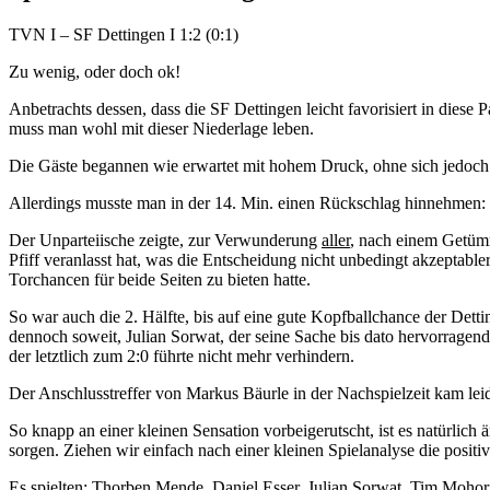
TVN I – SF Dettingen I 1:2 (0:1)
Zu wenig, oder doch ok!
Anbetrachts dessen, dass die SF Dettingen leicht favorisiert in diese 
muss man wohl mit dieser Niederlage leben.
Die Gäste begannen wie erwartet mit hohem Druck, ohne sich jedoch g
Allerdings musste man in der 14. Min. einen Rückschlag hinnehmen:
Der Unparteiische zeigte, zur Verwunderung
aller
, nach einem Getümm
Pfiff veranlasst hat, was die Entscheidung nicht unbedingt akzeptabl
Torchancen für beide Seiten zu bieten hatte.
So war auch die 2. Hälfte, bis auf eine gute Kopfballchance der Det
dennoch soweit, Julian Sorwat, der seine Sache bis dato hervorragend
der letztlich zum 2:0 führte nicht mehr verhindern.
Der Anschlusstreffer von Markus Bäurle in der Nachspielzeit kam lei
So knapp an einer kleinen Sensation vorbeigerutscht, ist es natürlic
sorgen. Ziehen wir einfach nach einer kleinen Spielanalyse die positi
Es spielten: Thorben Mende, Daniel Esser, Julian Sorwat, Tim Mohori