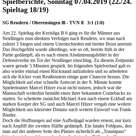
Spielberichte, Sonntag 07.04.2019 (22./24.
Spieltag 18/19)
SG Reudern / Oberensingen lll - TVN ll 3:1 (1:0)
Am 22. Spieltag der Kreisliga B 6 ging es für die Männer aus
Neidlingen zum direkten Verfolger nach Reudern, wo man nach
zuletzt 3 Siegen und einem Unentschieden mit breiter Brust anreiste.
Das Hochgefühl wurde allerdings, wie so oft, bereits früh in der
Partie gedämpft, als es nach einem Abstimmungsfehler in der
Defensivreihe im Tor der Neidlinger einschlug. Zu diesem Zeitpunkt
waren gerade 5 Minuten gespielt. Im folgenden Spielverlauf galt es
also wieder einmal einen Rückstand aufzuholen und so arbeiteten
sich die Kicker vom Reußenstein einige gute Chancen heraus. Die
Möglichkeit auf eine schnelle Antwort in der 9. Minute konnte
Spielertrainer Marcel Hitzer zwar nicht nutzen, jedoch war die
Mannschaft weiterhin bemüht eines ihrer bekannten Comebacks zu
starten. So scheiterte zunächst Michael Aust nach einem Eckball am
starken Keeper der SG und auch Marcel Hitzer vergab eine weitere
Möglichkeit aus kürzester Distanz nach weitem Einwurf von Frank
Binder.
Doch die Hoffnungen auf eine Aufholjagd wurden erneut, nur kurz
nach Anpfiff der zweiten Hälfte gedämpft. Ein fataler Fehlpass, den
man auf der anderen Seite des Platzes sicherlich als „Traumpass“