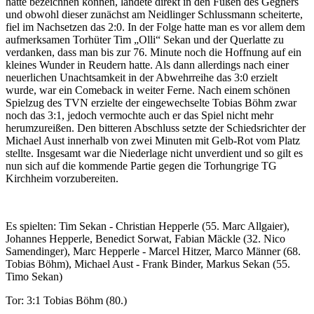
hätte bezeichnen können, landete direkt in den Füßen des Gegners
und obwohl dieser zunächst am Neidlinger Schlussmann scheiterte,
fiel im Nachsetzen das 2:0. In der Folge hatte man es vor allem dem
aufmerksamen Torhüter Tim „Olli“ Sekan und der Querlatte zu
verdanken, dass man bis zur 76. Minute noch die Hoffnung auf ein
kleines Wunder in Reudern hatte. Als dann allerdings nach einer
neuerlichen Unachtsamkeit in der Abwehrreihe das 3:0 erzielt
wurde, war ein Comeback in weiter Ferne. Nach einem schönen
Spielzug des TVN erzielte der eingewechselte Tobias Böhm zwar
noch das 3:1, jedoch vermochte auch er das Spiel nicht mehr
herumzureißen. Den bitteren Abschluss setzte der Schiedsrichter der
Michael Aust innerhalb von zwei Minuten mit Gelb-Rot vom Platz
stellte. Insgesamt war die Niederlage nicht unverdient und so gilt es
nun sich auf die kommende Partie gegen die Torhungrige TG
Kirchheim vorzubereiten.
Es spielten: Tim Sekan - Christian Hepperle (55. Marc Allgaier),
Johannes Hepperle, Benedict Sorwat, Fabian Mäckle (32. Nico
Samendinger), Marc Hepperle - Marcel Hitzer, Marco Männer (68.
Tobias Böhm), Michael Aust - Frank Binder, Markus Sekan (55.
Timo Sekan)
Tor: 3:1 Tobias Böhm (80.)