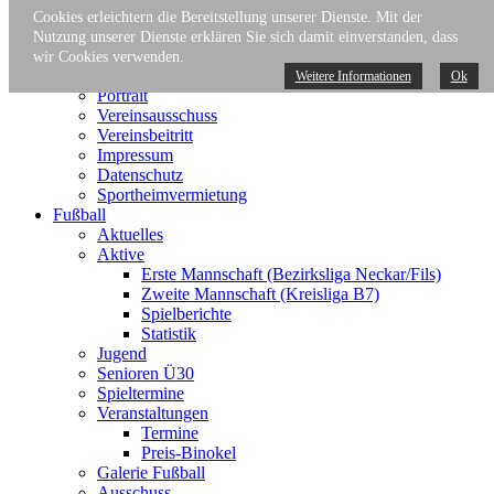
Cookies erleichtern die Bereitstellung unserer Dienste. Mit der
TVN
Nutzung unserer Dienste erklären Sie sich damit einverstanden, dass
Hauptverein
wir Cookies verwenden.
Aktuelles
Weitere Informationen
Ok
Portrait
Vereinsausschuss
Vereinsbeitritt
Impressum
Datenschutz
Sportheimvermietung
Fußball
Aktuelles
Aktive
Erste Mannschaft (Bezirksliga Neckar/Fils)
Zweite Mannschaft (Kreisliga B7)
Spielberichte
Statistik
Jugend
Senioren Ü30
Spieltermine
Veranstaltungen
Termine
Preis-Binokel
Galerie Fußball
Ausschuss