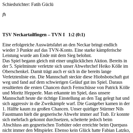
Schiedsrichter: Fatih Güclü
fh
TSV Neckartailfingen – TVN I 1:2 (0:1)
Eine erfolgreiche Auswärtsfahrt an den Neckar bringt endlich
wieder 3 Punkte auf das TVN-Konto. Eine starke kämpferische
Leistung wurde am Ende mit dem Sieg belohnt.
Das Spiel begann gleich mit einer unglücklichen Aktion. Bereits in
der 5. Spielminute verletzte sich unser Abwehrchef Heiko Kölle im
Oberschenkel. Damit trägt auch er sich in die bereits lange
Verletztenliste ein. Die Mannschaft steckte diese Hiobsbotschaft gut
weg und fand auf dem schwierigen Geläuf gut ins Spiel. Daraus
resultierten die ersten Chancen durch Fernschüsse von Patrick Kölle
und Moritz Hepperle. Man erkannte im Spiel, dass unsere
Mannschaft heute die richtige Einstellung an den Tag gelegt hat und
sich aggressiv in die Zweikämpfe warf. Die Gastgeber kamen in der
1. Hälfte kaum zu großen Chancen. Unser quirliger Stürmer Nils
Faustmann hielt die gegnerische Abwehr immer auf Trab. Er konnte
sich mehrfach gekonnt durchsetzen, scheiterte jedoch beim
Abschluss am gegnerischen Torhüter oder erreichte beim Querpass
nicht immer den Mitspieler. Ebenso kein Glück hatte Fabian Latzko,