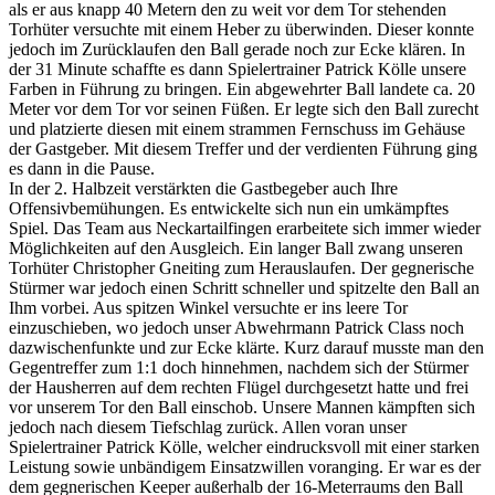
als er aus knapp 40 Metern den zu weit vor dem Tor stehenden
Torhüter versuchte mit einem Heber zu überwinden. Dieser konnte
jedoch im Zurücklaufen den Ball gerade noch zur Ecke klären. In
der 31 Minute schaffte es dann Spielertrainer Patrick Kölle unsere
Farben in Führung zu bringen. Ein abgewehrter Ball landete ca. 20
Meter vor dem Tor vor seinen Füßen. Er legte sich den Ball zurecht
und platzierte diesen mit einem strammen Fernschuss im Gehäuse
der Gastgeber. Mit diesem Treffer und der verdienten Führung ging
es dann in die Pause.
In der 2. Halbzeit verstärkten die Gastbegeber auch Ihre
Offensivbemühungen. Es entwickelte sich nun ein umkämpftes
Spiel. Das Team aus Neckartailfingen erarbeitete sich immer wieder
Möglichkeiten auf den Ausgleich. Ein langer Ball zwang unseren
Torhüter Christopher Gneiting zum Herauslaufen. Der gegnerische
Stürmer war jedoch einen Schritt schneller und spitzelte den Ball an
Ihm vorbei. Aus spitzen Winkel versuchte er ins leere Tor
einzuschieben, wo jedoch unser Abwehrmann Patrick Class noch
dazwischenfunkte und zur Ecke klärte. Kurz darauf musste man den
Gegentreffer zum 1:1 doch hinnehmen, nachdem sich der Stürmer
der Hausherren auf dem rechten Flügel durchgesetzt hatte und frei
vor unserem Tor den Ball einschob. Unsere Mannen kämpften sich
jedoch nach diesem Tiefschlag zurück. Allen voran unser
Spielertrainer Patrick Kölle, welcher eindrucksvoll mit einer starken
Leistung sowie unbändigem Einsatzwillen voranging. Er war es der
dem gegnerischen Keeper außerhalb der 16-Meterraums den Ball