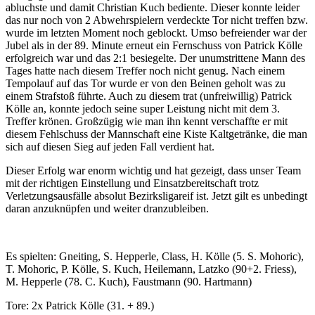
abluchste und damit Christian Kuch bediente. Dieser konnte leider
das nur noch von 2 Abwehrspielern verdeckte Tor nicht treffen bzw.
wurde im letzten Moment noch geblockt. Umso befreiender war der
Jubel als in der 89. Minute erneut ein Fernschuss von Patrick Kölle
erfolgreich war und das 2:1 besiegelte. Der unumstrittene Mann des
Tages hatte nach diesem Treffer noch nicht genug. Nach einem
Tempolauf auf das Tor wurde er von den Beinen geholt was zu
einem Strafstoß führte. Auch zu diesem trat (unfreiwillig) Patrick
Kölle an, konnte jedoch seine super Leistung nicht mit dem 3.
Treffer krönen. Großzügig wie man ihn kennt verschaffte er mit
diesem Fehlschuss der Mannschaft eine Kiste Kaltgetränke, die man
sich auf diesen Sieg auf jeden Fall verdient hat.
Dieser Erfolg war enorm wichtig und hat gezeigt, dass unser Team
mit der richtigen Einstellung und Einsatzbereitschaft trotz
Verletzungsausfälle absolut Bezirksligareif ist. Jetzt gilt es unbedingt
daran anzuknüpfen und weiter dranzubleiben.
Es spielten: Gneiting, S. Hepperle, Class, H. Kölle (5. S. Mohoric),
T. Mohoric, P. Kölle, S. Kuch, Heilemann, Latzko (90+2. Friess),
M. Hepperle (78. C. Kuch), Faustmann (90. Hartmann)
Tore: 2x Patrick Kölle (31. + 89.)