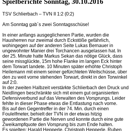
Spielberichte Sonntag, 30.10.2016
TSV Schlierbach – TVN II 1:2 (0:2)
Am Sonntag gab´s zwei Sonntagsschüse!
In einer anfangs ausgeglichenen Partie, wurden die
Hausherren nur zweimal durch Eckstöße gefährlich,
wohingegen auf der anderen Seite Lukas Bernauer in
ungewohnter Manier drei Torchancen ausgelassen hat. In
der 25. Minute hatte Markus Sekan das nötige Glück, dass
seine missglückte, 15m hohe Flanke im langen Eck hinter
dem Torwart landete. 10 Minuten später erhöhte Christoph
Heilemann mit einem seiner gefürchteten Weitschüsse, über
den zu weit vorne stehenden Torwart, direkt in den Torwinkel
auf 2:0.
In der zweiten Halbzeit verstärkte Schlierbach den Druck und
Neidlingen beschränkte sich mit einem gut organisierten
Defensivverbund auf das Verwalten des Vorsprungs. Leider
fehlte in dieser Phase etwas die Entlastung nach vorne.
Bis auf den Gegentreffer in der 74. Min. durch einen
Foulelfmeter, behielt der TVN in der etwas hitzig
gewordenen Partie die Nerven und konnte durch eine gute
Zweikampfquote den Vorsprung bis zum Ende halten.
Es spielten: Harald Hepperle, Christoph Hepperle, Ruben