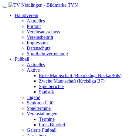
TVN
Hauptverein
Aktuelles
Portrait
Vereinsausschuss
Vereinsbeitritt
Impressum
Datenschutz
Sportheimvermietung
Fußball
Aktuelles
Aktive
Erste Mannschaft (Bezirksliga Neckar/Fils)
Zweite Mannschaft (Kreisliga B7)
Spielberichte
Statistik
Jugend
Senioren Ü30
Spieltermine
Veranstaltungen
Termine
Preis-Binokel
Galerie Fußball
Ausschuss