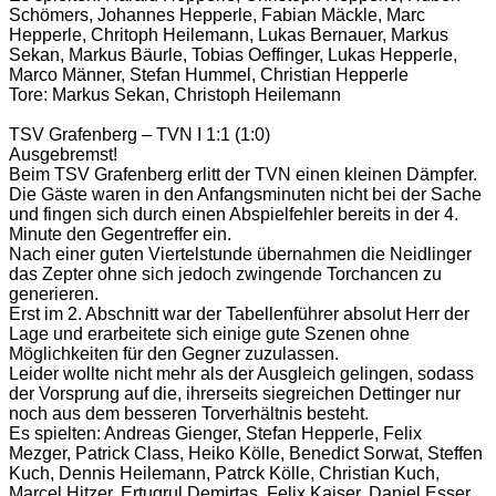
Schömers, Johannes Hepperle, Fabian Mäckle, Marc
Hepperle, Chritoph Heilemann, Lukas Bernauer, Markus
Sekan, Markus Bäurle, Tobias Oeffinger, Lukas Hepperle,
Marco Männer, Stefan Hummel, Christian Hepperle
Tore: Markus Sekan, Christoph Heilemann
TSV Grafenberg – TVN I 1:1 (1:0)
Ausgebremst!
Beim TSV Grafenberg erlitt der TVN einen kleinen Dämpfer.
Die Gäste waren in den Anfangsminuten nicht bei der Sache
und fingen sich durch einen Abspielfehler bereits in der 4.
Minute den Gegentreffer ein.
Nach einer guten Viertelstunde übernahmen die Neidlinger
das Zepter ohne sich jedoch zwingende Torchancen zu
generieren.
Erst im 2. Abschnitt war der Tabellenführer absolut Herr der
Lage und erarbeitete sich einige gute Szenen ohne
Möglichkeiten für den Gegner zuzulassen.
Leider wollte nicht mehr als der Ausgleich gelingen, sodass
der Vorsprung auf die, ihrerseits siegreichen Dettinger nur
noch aus dem besseren Torverhältnis besteht.
Es spielten: Andreas Gienger, Stefan Hepperle, Felix
Mezger, Patrick Class, Heiko Kölle, Benedict Sorwat, Steffen
Kuch, Dennis Heilemann, Patrck Kölle, Christian Kuch,
Marcel Hitzer, Ertugrul Demirtas, Felix Kaiser, Daniel Esser,