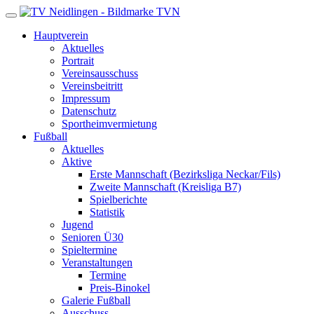
TVN
Hauptverein
Aktuelles
Portrait
Vereinsausschuss
Vereinsbeitritt
Impressum
Datenschutz
Sportheimvermietung
Fußball
Aktuelles
Aktive
Erste Mannschaft (Bezirksliga Neckar/Fils)
Zweite Mannschaft (Kreisliga B7)
Spielberichte
Statistik
Jugend
Senioren Ü30
Spieltermine
Veranstaltungen
Termine
Preis-Binokel
Galerie Fußball
Ausschuss