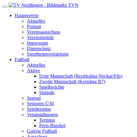
TVN
Hauptverein
Aktuelles
Portrait
Vereinsausschuss
Vereinsbeitritt
Impressum
Datenschutz
Sportheimvermietung
Fußball
Aktuelles
Aktive
Erste Mannschaft (Bezirksliga Neckar/Fils)
Zweite Mannschaft (Kreisliga B7)
Spielberichte
Statistik
Jugend
Senioren Ü30
Spieltermine
Veranstaltungen
Termine
Preis-Binokel
Galerie Fußball
Ausschuss