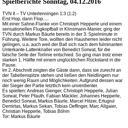
Spielberichte Sonntag, 04.12.2016
TVN II – TV Unterlenningen 1:3 (1:2)
Erst Hop, dann Flop….
Mit einer Sahne-Flanke von Christoph Hepperle und einem
sensationellen Flugkopfball in Klinsmann-Manier, ging der
TVN durch Markus Bäurle bereits in der 3. Spielminute in
Führung. Weitere Tore, wollten den Hausherren leider nicht
gelingen, u.a. auch weil der Ball sich nach dem fulminanten
Unterkante-Lattenknaller von Benedict Sorwat, für die
falsche Seite der Torlinie entschied. So ging man trotz einer
starken 1. Hälfte mit einem unglücklichen Rückstand in die
Pause.
Im 2. Abschnitt zeigten die Gäste dann, dass sie zurecht an
der Tabellenspitze stehen und ließen den Neidlingern nur
noch wenig Raum und Möglichkeiten. Aufgrund dessen war
der Sieger der Partie letztlich kein unverdienter.
Es spielten: Andreas Gienger, Christoph Hepperle, Julian
Sorwat, Peter Pfauth, Fabian Mäckler, Johannes Hepperle,
Benedict Sorwat, Markus Bäurle, Marcel Hitzer, Ertugrul
Demirtas, Markus Sekan, Tobias Oeffinger, Marc Allgaier,
Christian Hepperle, Tobias Böhm
Tor: Markus Bäurle