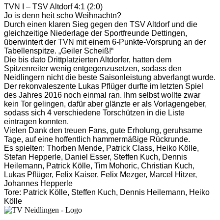
TVN I – TSV Altdorf 4:1 (2:0)
Jo is denn heit scho Weihnachtn?
Durch einen klaren Sieg gegen den TSV Altdorf und die
gleichzeitige Niederlage der Sportfreunde Dettingen,
überwintert der TVN mit einem 6-Punkte-Vorsprung an der
Tabellenspitze. „Geiler Scheiß!“
Die bis dato Drittplatzierten Altdorfer, hatten dem
Spitzenreiter wenig entgegenzusetzen, sodass den
Neidlingern nicht die beste Saisonleistung abverlangt wurde.
Der rekonvaleszente Lukas Pflüger durfte im letzten Spiel
des Jahres 2016 noch einmal ran. Ihm selbst wollte zwar
kein Tor gelingen, dafür aber glänzte er als Vorlagengeber,
sodass sich 4 verschiedene Torschützen in die Liste
eintragen konnten.
Vielen Dank den treuen Fans, gute Erholung, geruhsame
Tage, auf eine hoffentlich hammermäßige Rückrunde.
Es spielten: Thorben Mende, Patrick Class, Heiko Kölle,
Stefan Hepperle, Daniel Esser, Steffen Kuch, Dennis
Heilemann, Patrick Kölle, Tim Mohoric, Christian Kuch,
Lukas Pflüger, Felix Kaiser, Felix Mezger, Marcel Hitzer,
Johannes Hepperle
Tore: Patrick Kölle, Steffen Kuch, Dennis Heilemann, Heiko
Kölle